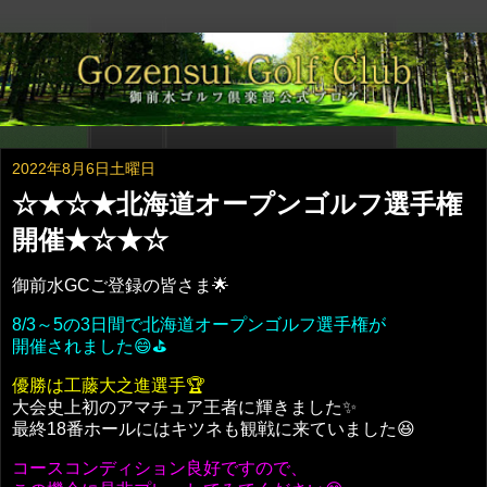
2022年8月6日土曜日
☆★☆★北海道オープンゴルフ選手権
開催★☆★☆
御前水GCご登録の皆さま🌟
8/3～5の3日間で北海道オープンゴルフ選手権が
開催されました😄⛳️
優勝は工藤大之進選手🏆
大会史上初のアマチュア王者に輝きました✨
最終18番ホールにはキツネも観戦に来ていました😆
コースコンディション良好ですので、