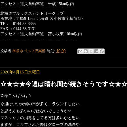
アクセス：道央自動車道・千歳
15km
以内
------------------------------------------------------
北海道ブルックスカントリークラブ
所在地：〒
059-1365
北海道
苫小牧市字植苗
437
TEL
：
0144-58-3355
FAX
：
0144-58-3131
アクセス：道央自動車道・苫小牧東
10km
以内
------------------------------------------------------
投稿者
御前水ゴルフ倶楽部
時刻:
10:00
2020年4月15日水曜日
☆★☆★今週は晴れ間が続きそうです☆★
⭐️
皆様こんばんは
今週はいい天候の日が多く、ラウンドしたい
✨
と思う方も多いのではないでしょうか
マスクや手の消毒をしてる方は多いかと思い
ますが、ゴルフされた際はグローブの洗浄や