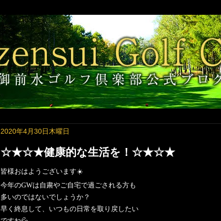
2020年4月30日木曜日
☆★☆★健康的な生活を！☆★☆★
皆様おはようございます
☀️
今年の
GW
は自粛やご自宅で過ごされる方も
多いのではないでしょうか？
早く終息して、いつもの日常を取り戻したい
ですね
💦