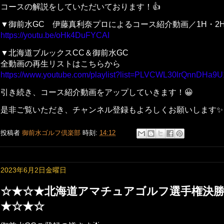
コースの解説をしていただいております！👍
▼御前水GC 伊藤真利奈プロによるコース紹介動画／1H・2
https://youtu.be/oHk4DuFYCAI
▼北海道ブルックスCC＆御前水GC
全動画の再生リストはこちらから
https://www.youtube.com/playlist?list=PLVCWL30lrQnnDHa9
引き続き、コース紹介動画をアップしていきます！😀
是非ご覧いただき、チャンネル登録もよろしくお願いします✨
投稿者
御前水ゴルフ倶楽部
時刻:
14:12
2023年6月2日金曜日
☆★☆★北海道アマチュアゴルフ選手権決勝
★☆★☆