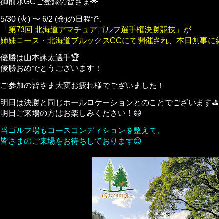
御前水GCご登録の皆さま🌟
5/30 (火) 〜 6/2 (金)の日程で、
「第73回 北海道アマチュアゴルフ選手権決勝競技」が
姉妹コース・北海道ブルックスCCにて開催され、本日無事に
優勝は山本詠太選手🏆
優勝おめでとうございます！
ご参加の皆さま大変お疲れ様でございました！
明日は決勝と同じホールロケーションとのことでございます⛳️
明日ご来場の方はお楽しみください！😄
当ゴルフ場もコースコンディションを整えて、
皆さまのご来場をお待ちしております😊