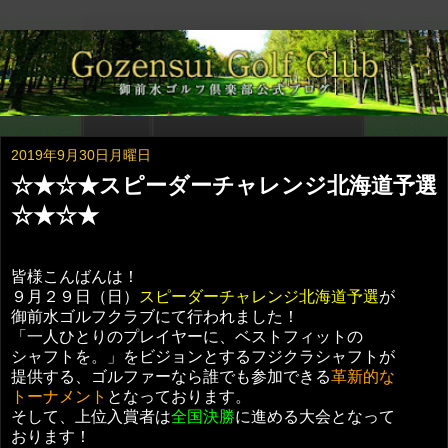
2019年9月30日月曜日
☆★☆★スピーダーチャレンジ北海道予選
☆★☆★
皆様こんばんは！
９月２９日（日）
スピーダーチャレンジ北海道予選
が
御前水ゴルフクラブにて行われました！
「一人ひとりのプレイヤーに、ベストフィットの
シャフトを。」をビジョンとするフジクラシャフトが
提供する、ゴルファーなら誰でも参加できる
革新的な
トーナメント
となっております。
そして、上位入賞者は
全国決勝
に進める大会となって
おります！