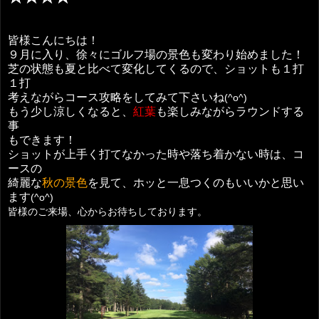
皆様こんにちは！
９月に入り、徐々にゴルフ場の景色も変わり始めました！
芝の状態も夏と比べて変化してくるので、ショットも１打
１打
考えながらコース攻略をしてみて下さいね
(^o^)
もう少し涼しくなると、
紅葉
も楽しみながらラウンドする
事
もできます！
ショットが上手く打てなかった時や落ち着かない時は、コ
ースの
綺麗な
秋の景色
を見て、ホッと一息つくのもいいかと思い
ます
(^o^)
皆様のご来場、心からお待ちしております。