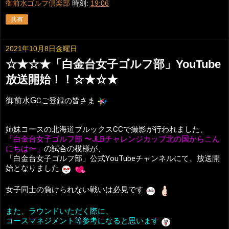
御前水ゴルフ倶楽部
時刻:
19:06
共有
2021年10月8日金曜日
☆★☆★「白金台女子ゴルフ部」YouTube
放送開始！！☆★☆★
御前水G
Cご登録の皆さま
姉妹コースの北海道ブルックスCCで撮影が行われました、
「白金台女子ゴルフ部 〜JLBチャレンジカップ北の国からこん
にちは〜」
の試合の模様が、
「白金台女子ゴルフ部」公式YouTubeチャンネルにて、放送開
始となりました
女子同士の負けられない戦いは必見です
また、ラウンドいただく際に、
コースマネジメント等参考になると思います