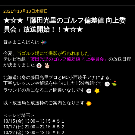
2021年10月13日水曜日
★☆★「藤田光里のゴルフ偏差値 向上委
員会」放送開始！！★☆★
皆さまこんばんは
今夏、
当ゴルフ場にて撮影が行われました
、
テレビ番組
「藤田光里のゴルフ偏差値 向上委員会」
の放送日程
が決まりました
北海道出身の藤田光里プロとMC小西綾子アナによる、
丁寧なレッスンや解説を中心にした15分番組です
⛳️
ラウンドの為になること間違いなしです
以下放送局と放送枠のご案内となります
＜テレビ埼玉＞
10/15 (金) 13:00～13:15 ＃５１
10/17 (日) 22:00～22:15 ＃５２
10/22 (金) 13:00～13:15 ＃５２