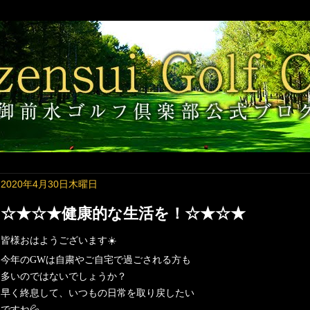
2020年4月30日木曜日
☆★☆★健康的な生活を！☆★☆★
皆様おはようございます
☀️
今年の
GW
は自粛やご自宅で過ごされる方も
多いのではないでしょうか？
早く終息して、いつもの日常を取り戻したい
ですね
💦