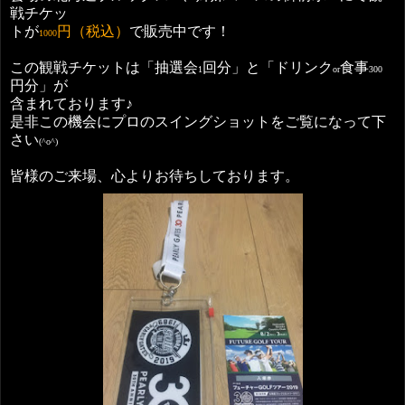
戦チケッ
トが
円（税込）
で販売中です！
1000
この観戦チケットは「抽選会
回分」と「ドリンク
食事
1
or
300
円分」が
含まれております♪
是非この機会にプロのスイングショットをご覧になって下
さい
(^o^)
皆様のご来場、心よりお待ちしております。