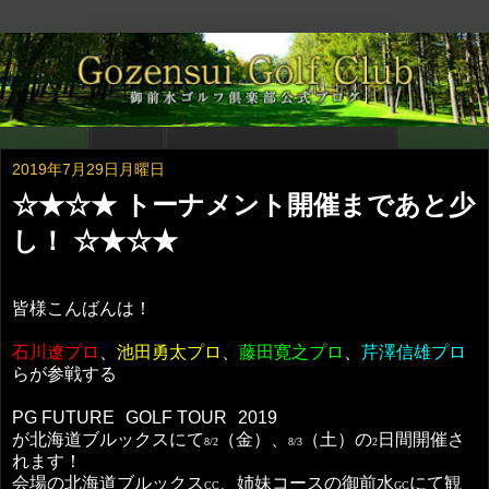
2019年7月29日月曜日
☆★☆★ トーナメント開催まであと少
し！ ☆★☆★
皆様こんばんは！
石川遼プロ
、
池田勇太プロ
、
藤田寛之プロ
、
芹澤信雄プロ
らが参戦する
PG FUTURE
GOLF TOUR
2019
が北海道ブルックスにて
（金）、
（土）の
日間開催さ
8/2
8/3
2
れます！
会場の北海道ブルックス
、姉妹コースの御前水
にて観
CC
GC